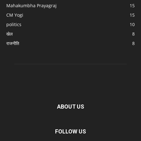
Mahakumbha Prayagraj
15
CM Yogi
15
politics
10
खेल
8
राजनीति
8
ABOUT US
FOLLOW US