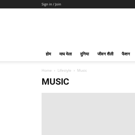
Sign in / Join
होम
माघ मेला
दुनिया
जीवन शैली
फैशन
Home
Lifestyle
Music
MUSIC