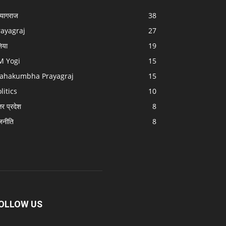
रयागराज
38
rayagraj
27
निया
19
M Yogi
15
ahakumbha Prayagraj
15
litics
10
तर प्रदेश
8
जनीति
8
OLLOW US