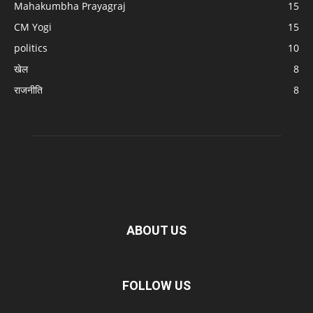
Mahakumbha Prayagraj
15
CM Yogi
15
politics
10
खेल
8
राजनीति
8
ABOUT US
FOLLOW US