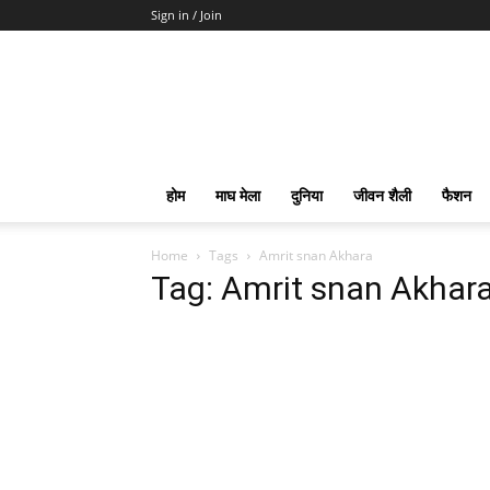
Sign in / Join
होम
माघ मेला
दुनिया
जीवन शैली
फैशन
Home
Tags
Amrit snan Akhara
Tag: Amrit snan Akhar