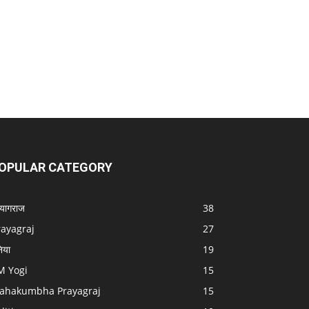
OPULAR CATEGORY
रयागराज
38
rayagraj
27
निया
19
M Yogi
15
ahakumbha Prayagraj
15