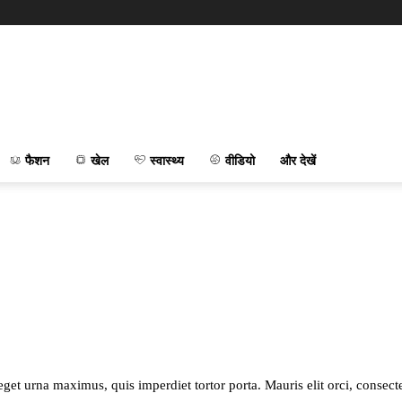
फैशन
खेल
स्वास्थ्य
वीडियो
और देखें
et urna maximus, quis imperdiet tortor porta. Mauris elit orci, consectet