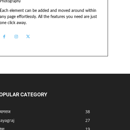
Photography
Each element can be added and moved around within
any page effortlessly. All the features you need are just
one click away.
OPULAR CATEGORY
रयागराज
38
rayagraj
27
निया
19