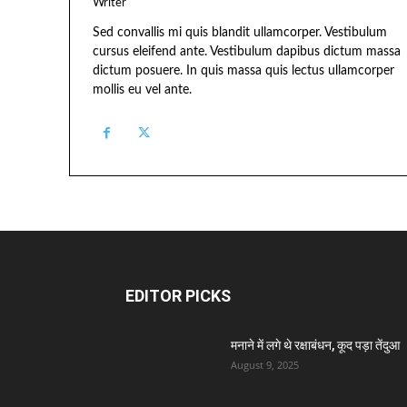
Writer
Sed convallis mi quis blandit ullamcorper. Vestibulum
cursus eleifend ante. Vestibulum dapibus dictum massa
dictum posuere. In quis massa quis lectus ullamcorper
mollis eu vel ante.
EDITOR PICKS
मनाने में लगे थे रक्षाबंधन, कूद पड़ा तेंदुआ
August 9, 2025